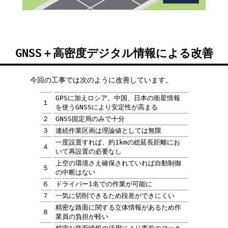
GNSS＋高密度デジタル情報による改善
今回の工事では次のように改善しています。
GPSに加えロシア、中国、日本の衛星情報
１
を使うGNSSにより安定性が高まる
２
GNSS固定局のみで十分
３
連続作業区画は理論値としては無限
一度設置すれば、約1kmの総延長距離にお
４
いて再設置の必要なし
上空の環境さえ確保されていれば自動制御
５
の中断はない
６
ドライバー1名での作業が可能に
７
一気に切削できるため段差ができにくい
精密な路面に関する立体情報があるため作
８
業員の負担が軽い