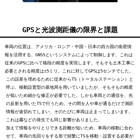
GPSと光波測距儀の限界と課題
車両の位置は、アメリカ・ロシア・中国・日本の四カ国の衛星情
報を活用する、GNSSというシステムによって制御します。これは
従来のGPSに比べて格段の精度を実現します。そもそも土木工事に
必要とされる精度は±5ミリ。これに対してGPSは5センチでした。
この誤差を埋めるために従来からTS（トータルステーション）と
呼ぶ、移動設置型の基地局を用いていましたが、そもそもの精度
が低いため細かな修正が必要でした。しかも車両との通信を、光
の反射を用いたTSで行うため、その間を人や車が通るだけで測距
情報が途切れてしまい、そのたびに車両は止まってしまいます。
これは霧などの発生でも同じ影響がありました。
加えて情報をやりとりできる距離が短いため、車両の移動に合わ
せて、車両の先回りをする形で頻繁にTSを移動・設置する必要が