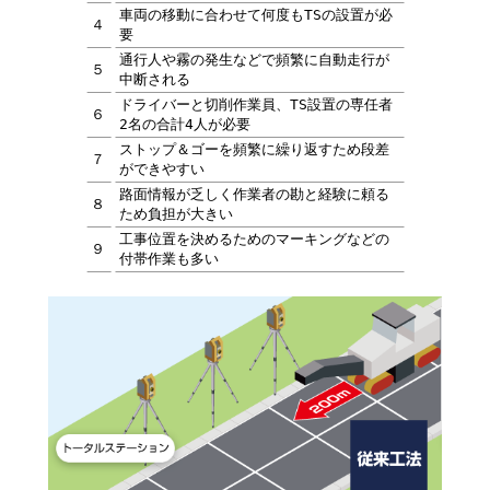
車両の移動に合わせて何度もTSの設置が必
４
要
通行人や霧の発生などで頻繁に自動走行が
５
中断される
ドライバーと切削作業員、TS設置の専任者
６
2名の合計4人が必要
ストップ＆ゴーを頻繁に繰り返すため段差
７
ができやすい
路面情報が乏しく作業者の勘と経験に頼る
８
ため負担が大きい
工事位置を決めるためのマーキングなどの
９
付帯作業も多い