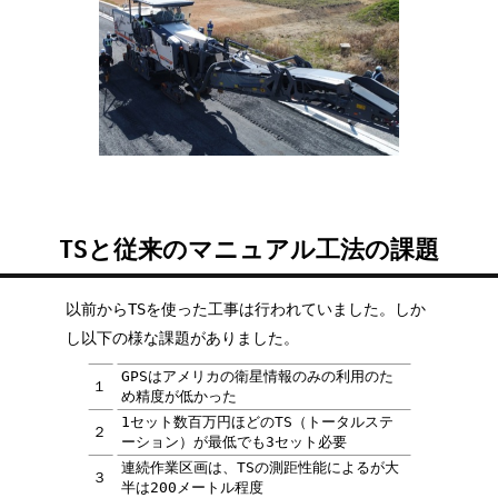
TSと従来のマニュアル工法の課題
以前からTSを使った工事は行われていました。しか
し以下の様な課題がありました。
GPSはアメリカの衛星情報のみの利用のた
１
め精度が低かった
1セット数百万円ほどのTS（トータルステ
２
ーション）が最低でも3セット必要
連続作業区画は、TSの測距性能によるが大
３
半は200メートル程度